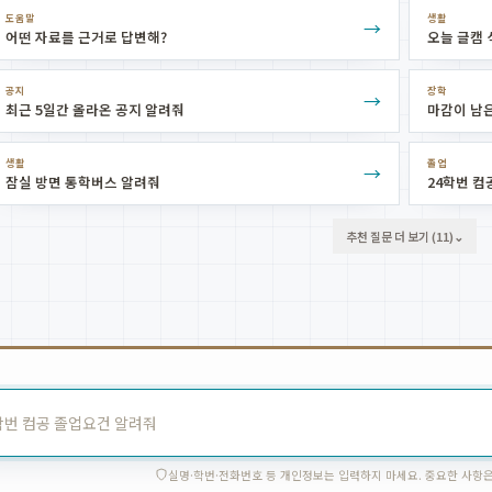
도움말
생활
→
어떤 자료를 근거로 답변해?
오늘 글캠 
공지
장학
→
최근 5일간 올라온 공지 알려줘
마감이 남은
생활
졸업
→
잠실 방면 통학버스 알려줘
24학번 컴
추천 질문 더 보기 (11)
⌄
실명·학번·전화번호 등 개인정보는 입력하지 마세요. 중요한 사항은